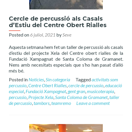
Cercle de percussió als Casals
d’Estiu del Centre Obert Rialles
Posted on
6 juliol, 2021
by
Seve
Aquesta setmana hem fet un taller de percussió als casals
d’estiu del projecte Xela del Centre obert rialles de la
Fundació Xampagnat de Santa Coloma de Gramanet.
Nens amb necesitats especials que s’ho han pasat d’alló
més bé.
Posted in
Notícies
,
Sin categoría
Tagged
activitats som
percussio
,
Centre Obert Rialles
,
cercle de percussio
,
educació
especial
,
Fundació Xampagnat
,
gent gran
,
musicoterapia
,
percussio
,
Projecte Xela
,
Santa Coloma de Gramanet
,
taller
de percussio
,
tambors
,
teamremo
Leave a comment