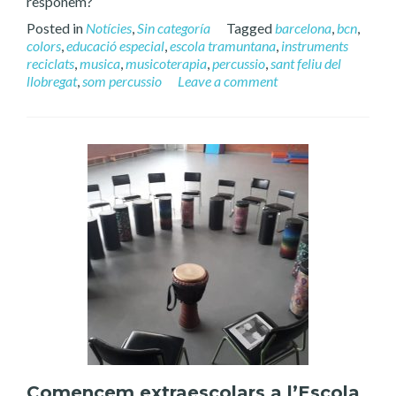
responem?
Posted in
Notícies
,
Sin categoría
Tagged
barcelona
,
bcn
,
colors
,
educació especial
,
escola tramuntana
,
instruments
reciclats
,
musica
,
musicoterapia
,
percussio
,
sant feliu del
llobregat
,
som percussio
Leave a comment
Comencem extraescolars a l’Escola