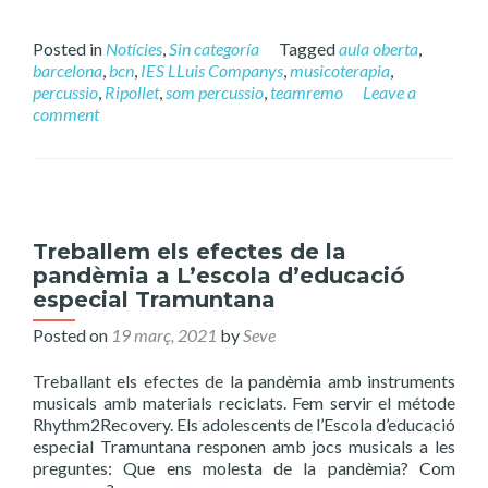
Posted in
Notícies
,
Sin categoría
Tagged
aula oberta
,
barcelona
,
bcn
,
IES LLuis Companys
,
musicoterapia
,
percussio
,
Ripollet
,
som percussio
,
teamremo
Leave a
comment
Treballem els efectes de la
pandèmia a L’escola d’educació
especial Tramuntana
Posted on
19 març, 2021
by
Seve
Treballant els efectes de la pandèmia amb instruments
musicals amb materials reciclats. Fem servir el métode
Rhythm2Recovery. Els adolescents de l’Escola d’educació
especial Tramuntana responen amb jocs musicals a les
preguntes: Que ens molesta de la pandèmia? Com