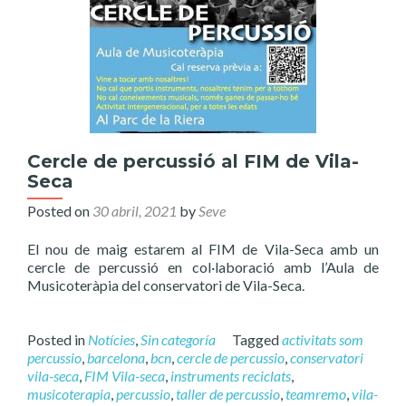
Cercle de percussió al FIM de Vila-
Seca
Posted on
30 abril, 2021
by
Seve
El nou de maig estarem al FIM de Vila-Seca amb un
cercle de percussió en col·laboració amb l’Aula de
Musicoteràpia del conservatori de Vila-Seca.
Posted in
Notícies
,
Sin categoría
Tagged
activitats som
percussio
,
barcelona
,
bcn
,
cercle de percussio
,
conservatori
vila-seca
,
FIM Vila-seca
,
instruments reciclats
,
musicoterapia
,
percussio
,
taller de percussio
,
teamremo
,
vila-