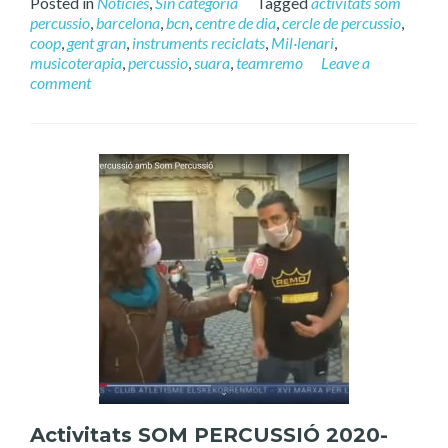
Posted in
Notícies
,
Sin categoría
Tagged
activitats som
percussio
,
barcelona
,
bcn
,
centre de dia
,
cercle de percussio
,
coop
,
gent gran
,
instruments reciclats
,
Mil·lenari
,
musicoterapia
,
percussio
,
suara
,
teamremo
Leave a
comment
Activitats SOM PERCUSSIÓ 2020-