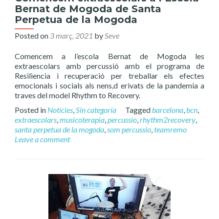
Bernat de Mogoda de Santa
Perpetua de la Mogoda
Posted on
3 març, 2021
by
Seve
Comencem a l’escola Bernat de Mogoda les
extraescolars amb percussió amb el programa de
Resiliencia i recuperació per treballar els efectes
emocionals i socials als nens,d erivats de la pandemia a
traves del model Rhythm to Recovery.
Posted in
Notícies
,
Sin categoría
Tagged
barcelona
,
bcn
,
extraescolars
,
musicoterapia
,
percussio
,
rhythm2recovery
,
santa perpetua de la mogoda
,
som percussio
,
teamremo
Leave a comment