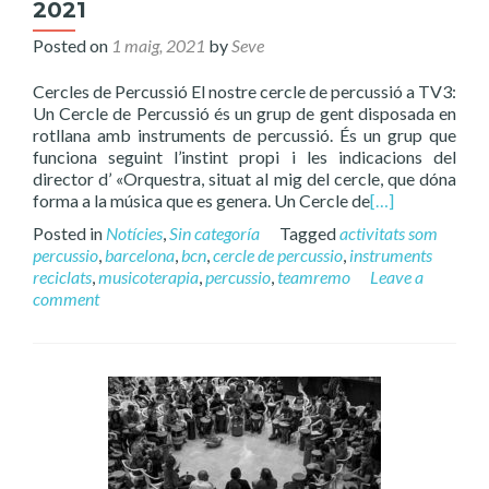
2021
Posted on
1 maig, 2021
by
Seve
Cercles de Percussió El nostre cercle de percussió a TV3:
Un Cercle de Percussió és un grup de gent disposada en
rotllana amb instruments de percussió. És un grup que
funciona seguint l’instint propi i les indicacions del
director d’ «Orquestra, situat al mig del cercle, que dóna
forma a la música que es genera. Un Cercle de
[…]
Posted in
Notícies
,
Sin categoría
Tagged
activitats som
percussio
,
barcelona
,
bcn
,
cercle de percussio
,
instruments
reciclats
,
musicoterapia
,
percussio
,
teamremo
Leave a
comment