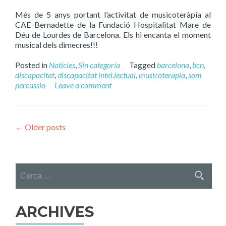
Més de 5 anys portant l’activitat de musicoteràpia al
CAE Bernadette de la Fundació Hospitalitat Mare de
Déu de Lourdes de Barcelona. Els hi encanta el moment
musical dels dimecres!!!
Posted in
Notícies
,
Sin categoría
Tagged
barcelona
,
bcn
,
discapacitat
,
discapacitat intel.lectual
,
musicoterapia
,
som
percussio
Leave a comment
Posts
←
Older posts
navigation
Cerca:
ARCHIVES