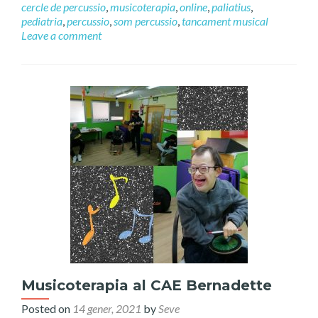
cercle de percussio
,
musicoterapia
,
online
,
paliatius
,
pediatria
,
percussio
,
som percussio
,
tancament musical
Leave a comment
Musicoterapia al CAE Bernadette
Posted on
14 gener, 2021
by
Seve