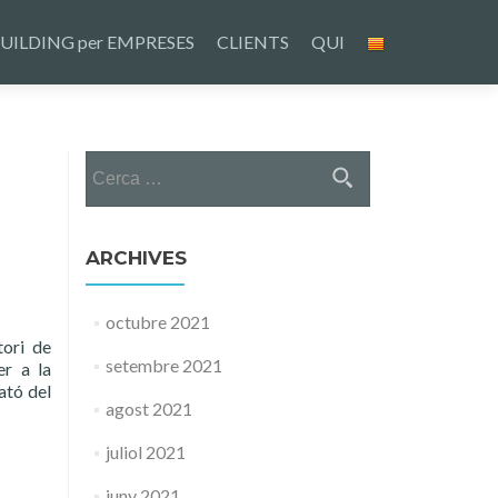
UILDING per EMPRESES
CLIENTS
QUI
Cerca:
ARCHIVES
octubre 2021
tori de
setembre 2021
er a la
ató del
agost 2021
juliol 2021
juny 2021