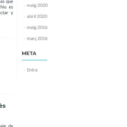
nas que
maig 2020
? No es
ectar y
abril 2020
maig 2016
març 2016
META
Entra
ès
aig de