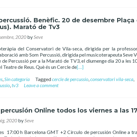
percussió. Benèfic. 20 de desembre Plaça 
us). Marató de Tv3
sembre, 2020
by
Seve
oteràpia del Conservatori de Vila-seca, dirigida per la profess
.laboració amb Som Percussió, dirigida pel musicoterapeuta Seve V
 de Percussió per a la Marató de TV3, el diumenge dia 20 a les 10
del Teatre de Reus. Què és un Cercle de
[…]
es
,
Sin categoría
Tagged
cercle de percussio
,
conservatori vila-seca
,
ussio
,
tv3
Leave a comment
 percusión Online todos los viernes a las 1
ig, 2020
by
Seve
es 17:00 h Barcelona GMT +2 Círculo de percusión Online a tr