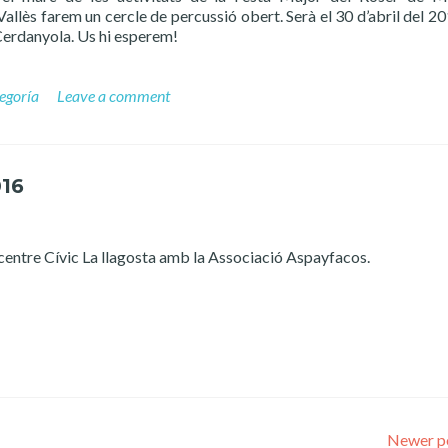
allès farem un cercle de percussió obert. Serà el 30 d’abril del 201
Cerdanyola. Us hi esperem!
tegoría
Leave a comment
016
l centre Cívic La llagosta amb la Associació Aspayfacos.
Newer p