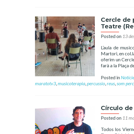
Cercle de 
Teatre (Re
Posted on
13 de
L’aula de music
Martori, en col
oferim un Cercle
farà a la Plaça 
Posted in
Notíci
maratotv3
,
musicoterapia
,
percussio
,
reus
,
som perc
Círculo de
Posted on
11 ma
Todos los Viern