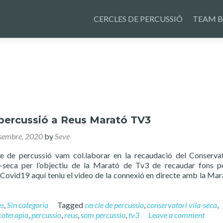
Skip
to
CERCLES DE PERCUSSIÓ
TEAM B
content
 percussió a Reus Marató TV3
sembre, 2020
by
Seve
e de percussió vam col.laborar en la recaudació del Conserva
-seca per l’objectiu de la Marató de Tv3 de recaudar fons p
 Covid19 aquí teniu el video de la connexió en directe amb la Mar
es
,
Sin categoría
Tagged
cercle de percussio
,
conservatori vila-seca
,
coterapia
,
percussio
,
reus
,
som percussio
,
tv3
Leave a comment