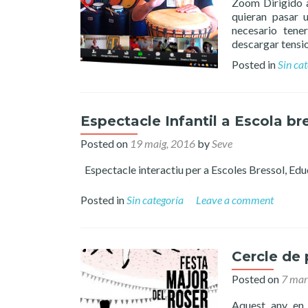
Zoom Dirigido a
quieran pasar 
necesario tene
descargar tensi
Posted in
Sin ca
Espectacle Infantil a Escola bre
Posted on
19 maig, 2016
by
Seve
Espectacle interactiu per a Escoles Bressol, Ed
Posted in
Sin categoría
Leave a comment
Cercle de 
Posted on
7 mar
Aquest any en 