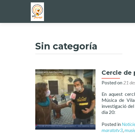
Sin categoría
Cercle de
Posted on
21 de
En aquest cercl
Música de Vila
investigació del
dia 20:
Posted in
Notíci
maratotv3
,
musi