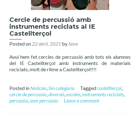
Cercle de percussió amb
instruments reciclats al IE
Castellterçol
Posted on
22 abril, 2021
by
Seve
Avui hem fet cercles de percussió amb tots els alumnes
del IE Castellterçol amb instruments de materials
reciclats, molt de ritme a Castellterçol!!!!
Posted in
Notícies
,
Sin categoría
Tagged
castellterçol
,
cercle de percussio
,
diversió
,
escoles
,
instruments reciclats
,
percussio
,
som percussio
Leave a comment
Posts
navigation