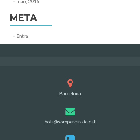
març 2016
META
Entra
Barcelona
hola@sompercussio.cat