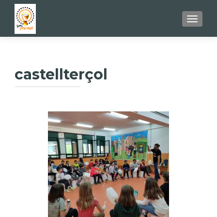
TOGGL
castellterçol