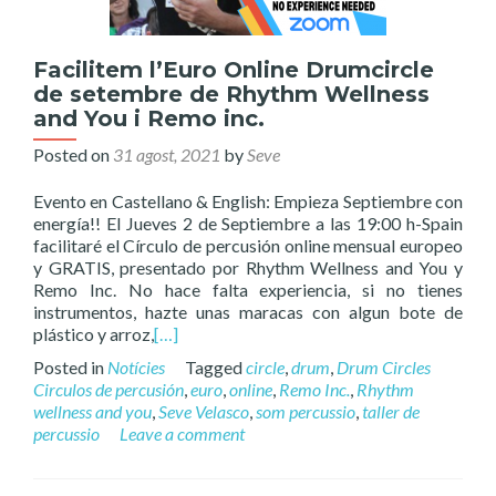
Facilitem l’Euro Online Drumcircle
de setembre de Rhythm Wellness
and You i Remo inc.
Posted on
31 agost, 2021
by
Seve
Evento en Castellano & English: Empieza Septiembre con
energía!! El Jueves 2 de Septiembre a las 19:00 h-Spain
facilitaré el Círculo de percusión online mensual europeo
y GRATIS, presentado por Rhythm Wellness and You y
Remo Inc. No hace falta experiencia, si no tienes
instrumentos, hazte unas maracas con algun bote de
plástico y arroz,
[…]
Posted in
Notícies
Tagged
circle
,
drum
,
Drum Circles
Circulos de percusión
,
euro
,
online
,
Remo Inc.
,
Rhythm
wellness and you
,
Seve Velasco
,
som percussio
,
taller de
percussio
Leave a comment