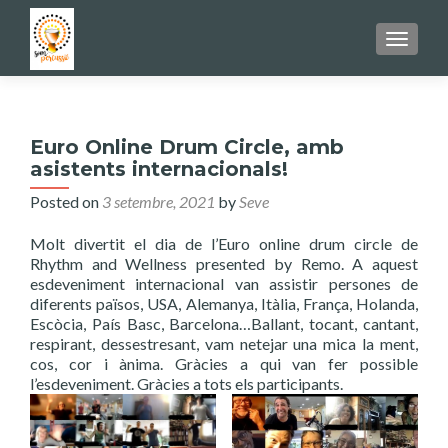
TOGGL
Euro Online Drum Circle, amb
asistents internacionals!
Posted on
3 setembre, 2021
by
Seve
Molt divertit el dia de l’Euro online drum circle de
Rhythm and Wellness presented by Remo. A aquest
esdeveniment internacional van assistir persones de
diferents països, USA, Alemanya, Itàlia, França, Holanda,
Escòcia, País Basc, Barcelona…Ballant, tocant, cantant,
respirant, dessestresant, vam netejar una mica la ment,
cos, cor i ànima. Gràcies a qui van fer possible
l’esdeveniment. Gràcies a tots els participants.