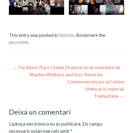
This entry was posted in
Notícies
. Bookmark the
permalink
.
Post
←
Facilitem l’Euro Online Drumcircle de setembre de
Rhythm Wellness and You i Remo inc.
navigation
Comencem el curs al Centre
d’educació especial
Tramuntana
→
Deixa un comentari
L'adreça electrònica no es publicarà.
Els camps
necessaris estan marcats amb
*