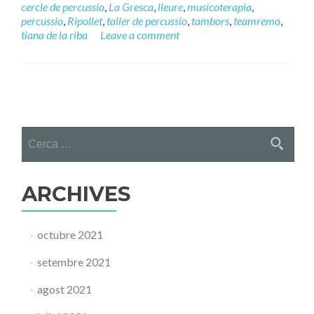
cercle de percussio
,
La Gresca
,
lleure
,
musicoterapia
,
percussio
,
Ripollet
,
taller de percussio
,
tambors
,
teamremo
,
tiana de la riba
Leave a comment
Posts
navigation
Cerca:
ARCHIVES
octubre 2021
setembre 2021
agost 2021