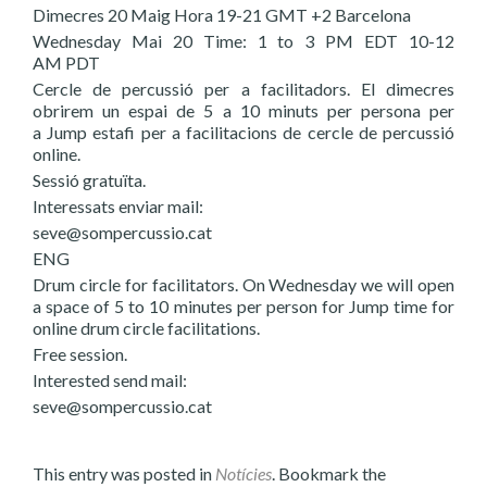
Dimecres 20 Maig Hora 19-21 GMT +2 Barcelona
Wednesday Mai 20 Time: 1 to 3 PM EDT 10-12
AM PDT
Cercle de percussió per a facilitadors. El dimecres
obrirem un espai de 5 a 10 minuts per persona per
a Jump estafi per a facilitacions de cercle de percussió
online.
Sessió gratuïta.
Interessats enviar mail:
seve@sompercussio.cat
ENG
Drum circle for facilitators. On Wednesday we will open
a space of 5 to 10 minutes per person for Jump time for
online drum circle facilitations.
Free session.
Interested send mail:
seve@sompercussio.cat
This entry was posted in
Notícies
. Bookmark the