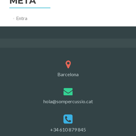
META
Entra
Barcelona
hola@sompercussio.cat
+34 610 879 845