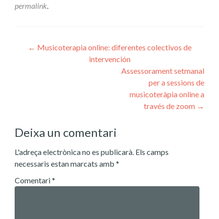
permalink
.
Post
←
Musicoterapia online: diferentes colectivos de
intervención
navigation
Assessorament setmanal
per a sessions de
musicoteràpia online a
través de zoom
→
Deixa un comentari
L'adreça electrònica no es publicarà.
Els camps
necessaris estan marcats amb
*
Comentari
*