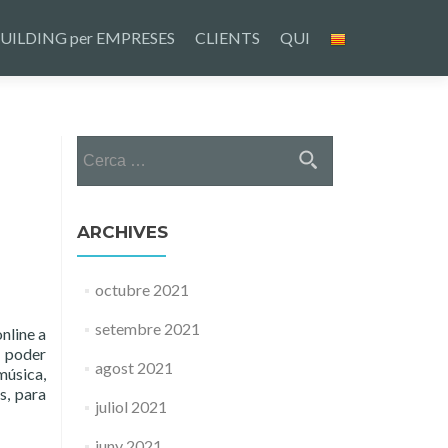
UILDING per EMPRESES
CLIENTS
QUI
Cerca:
ARCHIVES
octubre 2021
setembre 2021
nline a
a poder
agost 2021
úsica,
s, para
juliol 2021
juny 2021