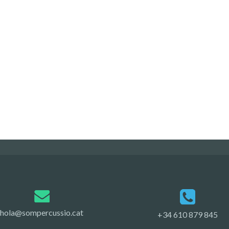
hola@sompercussio.cat
+34 610 879 845