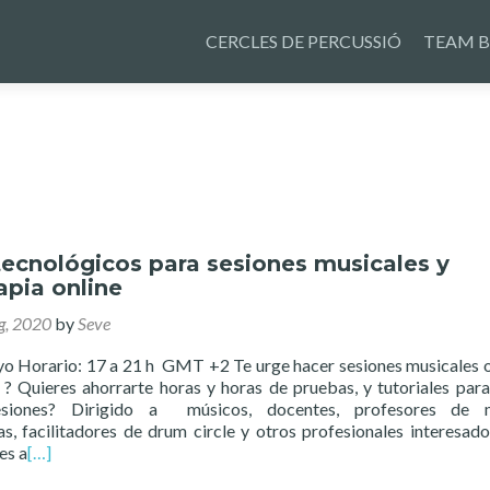
Skip
to
CERCLES DE PERCUSSIÓ
TEAM B
content
tecnológicos para sesiones musicales y
apia online
g, 2020
by
Seve
o Horario: 17 a 21 h GMT +2 Te urge hacer sesiones musicales o
? Quieres ahorrarte horas y horas de pruebas, y tutoriales par
esiones? Dirigido a músicos, docentes, profesores de m
s, facilitadores de drum circle y otros profesionales interesado
nes a
[…]