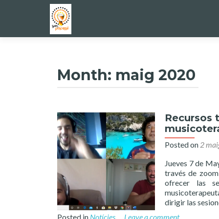
Month:
maig 2020
Recursos 
musicoter
Posted on
2 mai
Jueves 7 de May
través de zoom 
ofrecer las s
musicoterapeuta
dirigir las sesio
Posted in
Notícies
Leave a comment