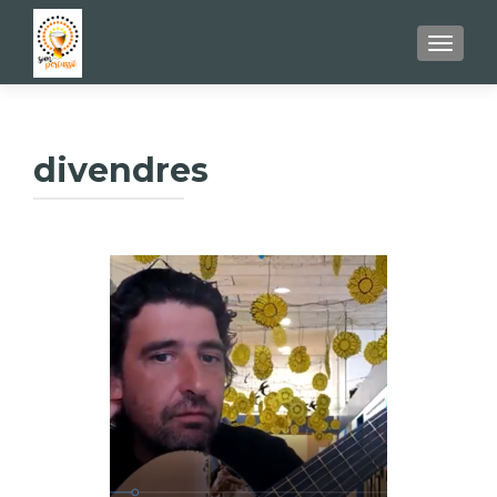
TOGGL
divendres