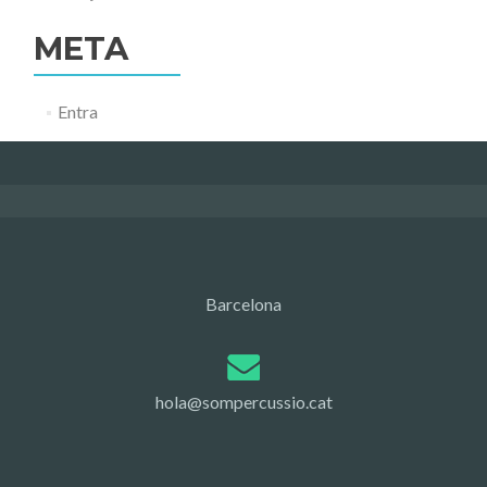
META
Entra
Barcelona
hola@sompercussio.cat