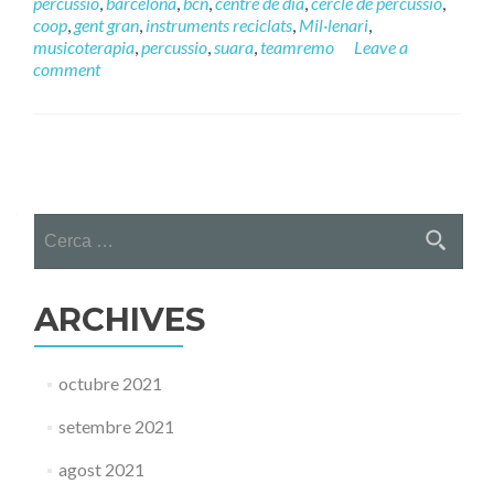
percussio
,
barcelona
,
bcn
,
centre de dia
,
cercle de percussio
,
coop
,
gent gran
,
instruments reciclats
,
Mil·lenari
,
musicoterapia
,
percussio
,
suara
,
teamremo
Leave a
comment
Posts
navigation
Cerca:
ARCHIVES
octubre 2021
setembre 2021
agost 2021