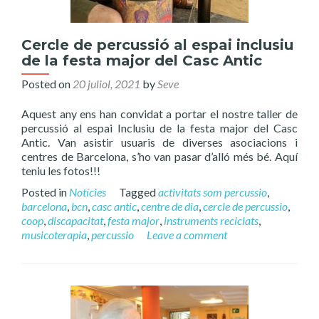
Cercle de percussió al espai inclusiu
de la festa major del Casc Antic
Posted on
20 juliol, 2021
by
Seve
Aquest any ens han convidat a portar el nostre taller de
percussió al espai Inclusiu de la festa major del Casc
Antic. Van asistir usuaris de diverses asociacions i
centres de Barcelona, s’ho van pasar d’alló més bé. Aquí
teniu les fotos!!!
Posted in
Notícies
Tagged
activitats som percussio
,
barcelona
,
bcn
,
casc antic
,
centre de dia
,
cercle de percussio
,
coop
,
discapacitat
,
festa major
,
instruments reciclats
,
musicoterapia
,
percussio
Leave a comment