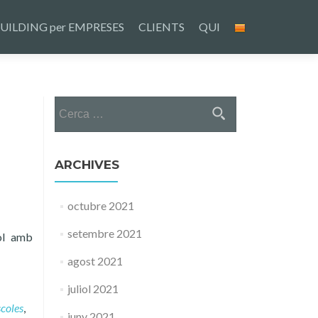
UILDING per EMPRESES
CLIENTS
QUI
Cerca:
ARCHIVES
octubre 2021
setembre 2021
çol amb
agost 2021
juliol 2021
scoles
,
juny 2021