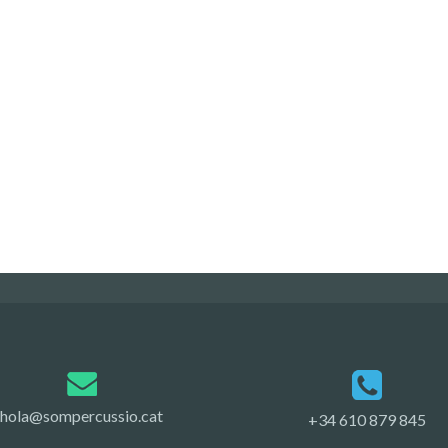
hola@sompercussio.cat
+34 610 879 845