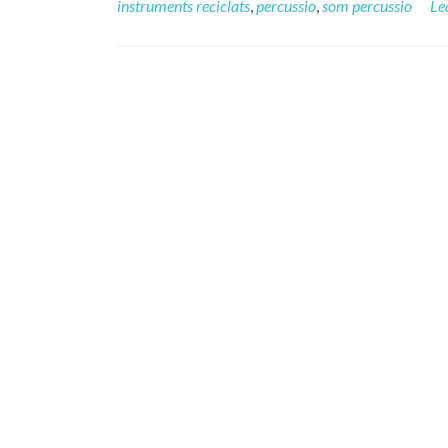
instruments reciclats
,
percussio
,
som percussio
Le
Posts
navigation