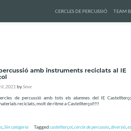
Skip
to
CERCLES DE PERCUSSIÓ
TEAM B
content
percussió amb instruments reciclats al IE
çol
ril, 2021
by
Seve
ercles de percussió amb tots els alumnes del IE Castellter
terials reciclats, molt de ritme a Castellterçol!!!!
es
,
Sin categoría
Tagged
castellterçol
,
cercle de percussio
,
diversió
,
e