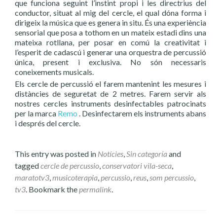
que funciona seguint l’instint propi i les directrius del
conductor, situat al mig del cercle, el qual dóna forma i
dirigeix la música que es genera in situ. És una experiència
sensorial que posa a tothom en un mateix estadi dins una
mateixa rotllana, per posar en comú la creativitat i
l’esperit de cadascú i generar una orquestra de percussió
única, present i exclusiva. No són necessaris
coneixements musicals.
Els cercle de percussió el farem mantenint les mesures i
distàncies de seguretat de 2 metres. Farem servir als
nostres cercles instruments desinfectables patrocinats
per la marca
Remo
. Desinfectarem els instruments abans
i després del cercle.
This entry was posted in
Notícies
,
Sin categoría
and
tagged
cercle de percussio
,
conservatori vila-seca
,
maratotv3
,
musicoterapia
,
percussio
,
reus
,
som percussio
,
tv3
. Bookmark the
permalink
.