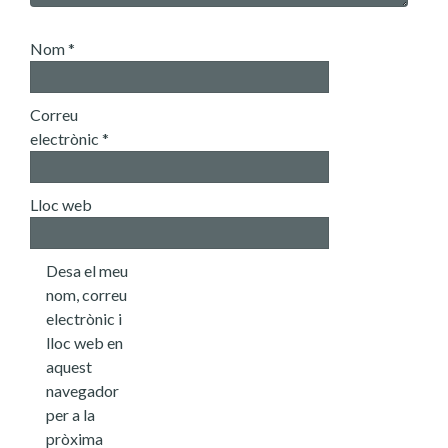
Nom
*
Correu
electrònic
*
Lloc web
Desa el meu
nom, correu
electrònic i
lloc web en
aquest
navegador
per a la
pròxima