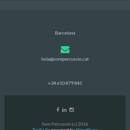
Barcelona
hola@sompercussio.cat
+34 610 879 845
Som Percussió (c) 2016
Zerif Lite
powered by
WordPress