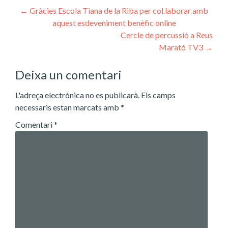
Post
←
Gràcies Escola Tiana de la Riba per col.laborar amb
aquest esdeveniment benèfic online
navigation
Cercle de percussió a Reus
Marató TV3
→
Deixa un comentari
L'adreça electrònica no es publicarà.
Els camps
necessaris estan marcats amb
*
Comentari
*