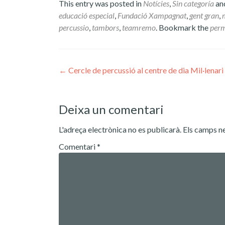
This entry was posted in
Notícies
,
Sin categoría
an
educació especial
,
Fundació Xampagnat
,
gent gran
,
percussio
,
tambors
,
teamremo
. Bookmark the
perm
Post
←
Cercle de percussió al centre de dia Mil·lenari
navigation
Deixa un comentari
L'adreça electrònica no es publicarà.
Els camps n
Comentari
*