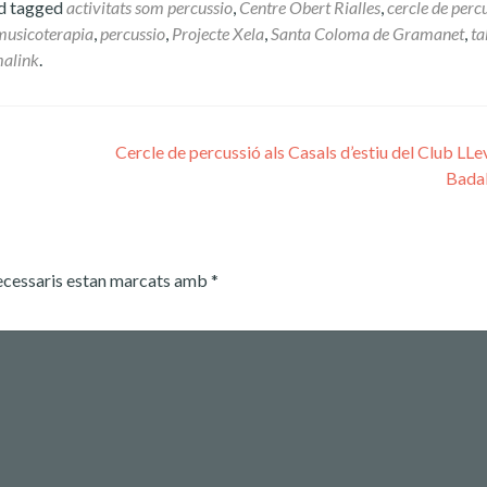
d tagged
activitats som percussio
,
Centre Obert Rialles
,
cercle de perc
musicoterapia
,
percussio
,
Projecte Xela
,
Santa Coloma de Gramanet
,
ta
alink
.
Cercle de percussió als Casals d’estiu del Club LLe
Bada
ecessaris estan marcats amb
*