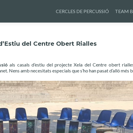
Skip
to
CERCLES DE PERCUSSIÓ
TEAM B
content
d’Estiu del Centre Obert Rialles
ssió
als casals d’estiu del projecte Xela del Centre obert rialle
. Nens amb necesitats especials que s’ho han pasat d’alló més b