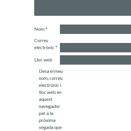
Nom
*
Correu
electrònic
*
Lloc web
Desa el meu
nom, correu
electrònic i
lloc web en
aquest
navegador
per a la
pròxima
vegada que